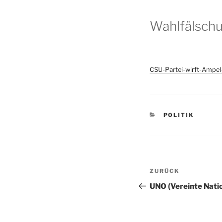
Wahlfälschu
CSU-Partei-wirft-Ampel
KATEGORIEN
POLITIK
Beitragsnav
Vorheriger
ZURÜCK
Beitrag
UNO (Vereinte Nati