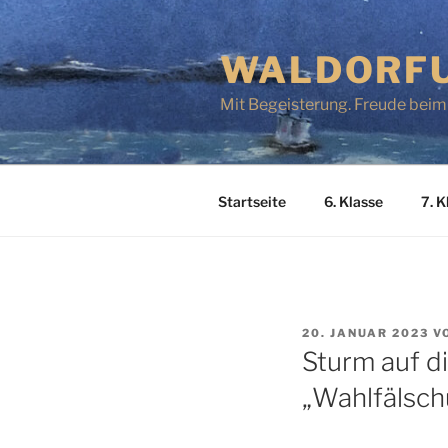
Zum
Inhalt
WALDORFU
springen
Mit Begeisterung. Freude beim
Startseite
6. Klasse
7. K
VERÖFFENTLICHT
20. JANUAR 2023
V
AM
Sturm auf d
„Wahlfälsch